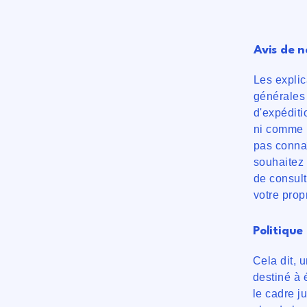
Avis de n
Les explic
générales 
d'expéditi
ni comme 
pas connaî
souhaitez 
de consult
votre prop
Politique
Cela dit, 
destiné à é
le cadre j