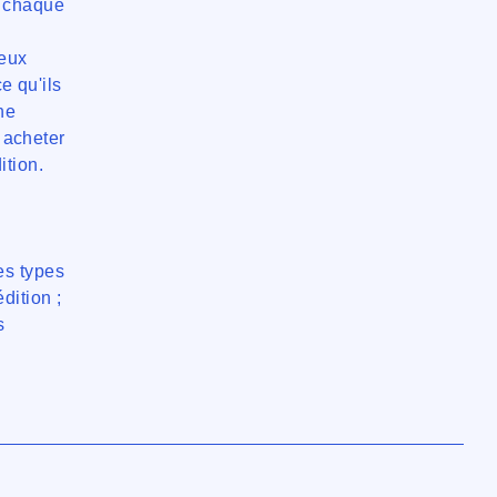
s chaque
deux
e qu'ils
ne
à acheter
ition.
es types
dition ;
s