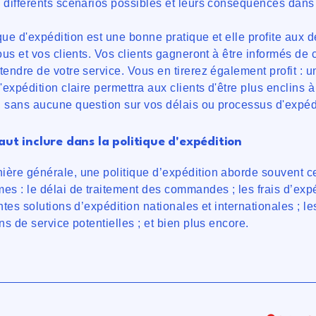
 différents scénarios possibles et leurs conséquences dan
que d'expédition est une bonne pratique et elle profite aux 
vous et vos clients. Vos clients gagneront à être informés de c
tendre de votre service. Vous en tirerez également profit : u
d'expédition claire permettra aux clients d'être plus enclins 
 sans aucune question sur vos délais ou processus d'expéd
faut inclure dans la politique d'expédition
ère générale, une politique d’expédition aborde souvent c
es : le délai de traitement des commandes ; les frais d’expé
entes solutions d’expédition nationales et internationales ; le
ons de service potentielles ; et bien plus encore.