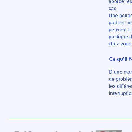
aborde les
cas.
Une politi
parties : 
peuvent at
politique 
chez vous,
Ce qu'il 
D’une mani
de problèm
les différ
interrupti