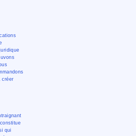
ications
e
juridique
ouvons
vous
ecommandons
 créer
ntraignant
 constitue
si qui