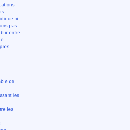
cations
ns
idique ni
vons pas
blir entre
de
opres
mble de
e
issant les
tre les
s