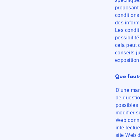
spécifique
proposant 
conditions
des inform
Les condit
possibilit
cela peut d
conseils j
exposition
Que faut-
D'une man
de questio
possibles 
modifier so
Web donne 
intellectue
site Web d