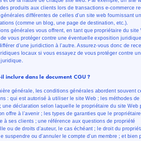
s et de la nature de chaque site web. Par exemple, un site 
des produits aux clients lors de transactions e-commerce re
 générales différentes de celles d'un site web fournissant 
ations (comme un blog, une page de destination, etc.).
ions générales vous offrent, en tant que propriétaire du site
é de vous protéger contre une éventuelle exposition juridiqu
ifférer d'une juridiction à l'autre. Assurez-vous donc de rec
uridiques locaux si vous essayez de vous protéger contre u
 juridique.
il inclure dans le document CGU ?
ière générale, les conditions générales abordent souvent c
ns : qui est autorisé à utiliser le site Web ; les méthodes d
; une déclaration selon laquelle le propriétaire du site Web 
n offre à l'avenir ; les types de garanties que le propriétaire
à ses clients ; une référence aux questions de propriété
lle ou de droits d'auteur, le cas échéant ; le droit du proprié
e suspendre ou d'annuler le compte d'un membre ; et bien 