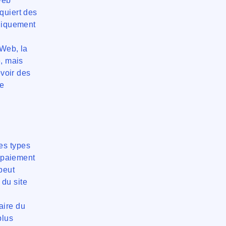
web
quiert des
uniquement
 Web, la
e, mais
evoir des
ne
es types
e paiement
peut
 du site
taire du
plus