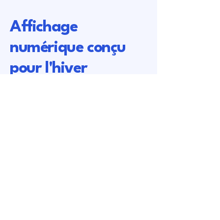
Affichage
numérique conçu
pour l'hiver
Libertevision est une marque déposée de
Nummax
877 255 3471
info@libertevision.com