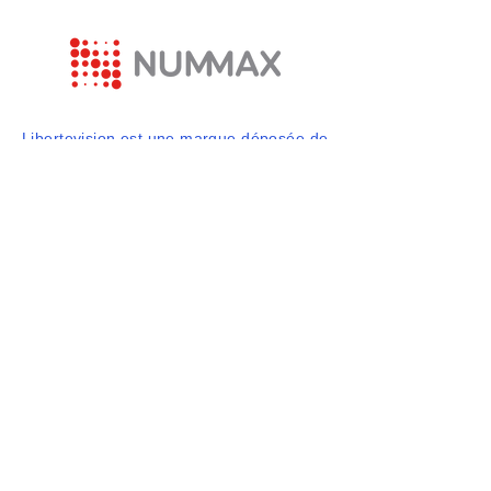
Libertevision est une marque déposée de
Nummax
877 255 3471
info@libertevision.com
2555 avenue Watt,
Québec, QC, Canada
© 2025 par Libertevision. Propulsé et
sécurisé par
Wix.