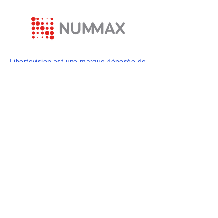
Libertevision est une marque déposée de
Nummax
877 255 3471
info@libertevision.com
2555 avenue Watt,
Québec, QC, Canada
© 2025 par Libertevision. Propulsé et
sécurisé par
Wix.