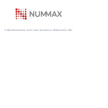
Libertevision est une marque déposée de
Nummax
877 255 3471
info@libertevision.com
2555 avenue Watt,
Québec, QC, Canada
© 2025 par Libertevision. Propulsé et
sécurisé par
Wix.