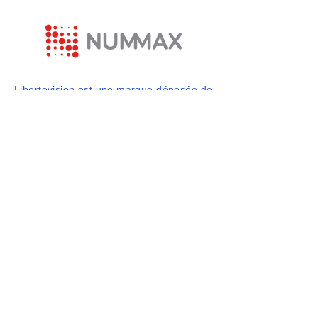
Libertevision est une marque déposée de
Nummax
877 255 3471
info@libertevision.com
2555 avenue Watt,
Québec, QC, Canada
© 2025 par Libertevision. Propulsé et
sécurisé par
Wix.